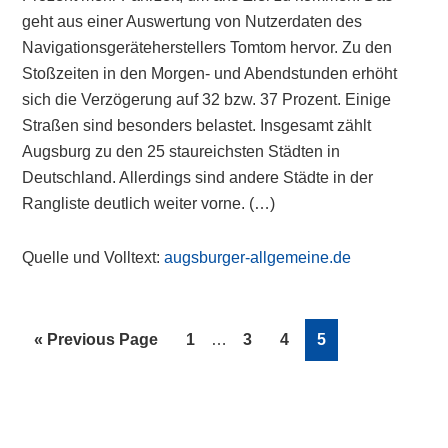
geht aus einer Auswertung von Nutzerdaten des
Navigationsgeräteherstellers Tomtom hervor. Zu den
Stoßzeiten in den Morgen- und Abendstunden erhöht
sich die Verzögerung auf 32 bzw. 37 Prozent. Einige
Straßen sind besonders belastet. Insgesamt zählt
Augsburg zu den 25 staureichsten Städten in
Deutschland. Allerdings sind andere Städte in der
Rangliste deutlich weiter vorne. (…)
Quelle und Volltext:
augsburger-allgemeine.de
Interim
Go
Page
Page
Page
Page
«
Previous Page
1
…
3
4
5
pages
to
omitted
Primary
Sidebar