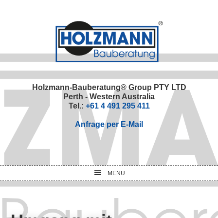
Skip
Skip
Skip
Skip
to
to
to
to
primary
main
primary
footer
navigation
content
sidebar
Holzmann-Bauberatung® Group PTY LTD
Perth - Western Australia
Tel.:
+61 4 491 295 411
Anfrage per E-Mail
MENU