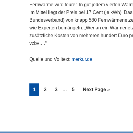
Fernwärme wird teurer. In gut jedem vierten Wär
Im Mittel liegt der Preis bei 17 Cent (je kWh). D
Bundesverband) von knapp 580 Fernwärmenetzen h
wie Experten bemängeln. „Wer an ein Wärmenetz 
zusätzliche Kosten von mehreren hundert Euro pr
vzbv….“
Quelle und Volltext:
merkur.de
Interim
Page
Page
Page
Page
Go
1
2
3
…
5
Next Page »
pages
to
omitted