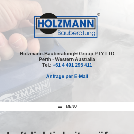
Skip
Skip
Skip
Skip
to
to
to
to
primary
main
primary
footer
navigation
content
sidebar
Holzmann-Bauberatung® Group PTY LTD
Perth - Western Australia
Tel.:
+61 4 491 295 411
Anfrage per E-Mail
MENU