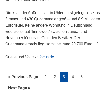
Direkt an der Außenalster in Uhlenhorst gelegen, sechs
Zimmer und 430 Quadratmeter groß – und 8,9 Millionen
Euro teuer. Keine andere Wohnung in Deutschland
wechselte laut “Immowelt” zwischen Januar und
November für so viel Geld den Besitzer. Der
Quadratmeterpreis liegt somit bei rund 20.700 Euro….“
Quelle und Volltext:
focus.de
Go
Page
Page
Page
Page
Page
«
Previous Page
1
2
3
4
5
to
Go
Next Page »
to
Primary