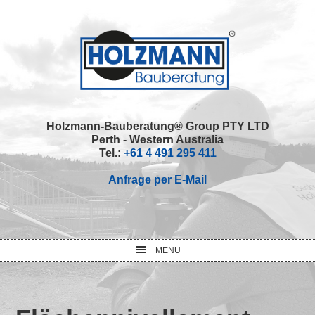
Skip
Skip
Skip
Skip
to
to
to
to
primary
main
primary
footer
navigation
content
sidebar
Holzmann-Bauberatung® Group PTY LTD
Perth - Western Australia
Tel.:
+61 4 491 295 411
Anfrage per E-Mail
MENU