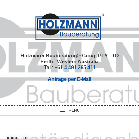
Skip
Skip
Skip
Skip
to
to
to
to
primary
main
primary
footer
navigation
content
sidebar
Holzmann-Bauberatung® Group PTY LTD
Perth - Western Australia
Tel.:
+61 4 491 295 411
Anfrage per E-Mail
MENU