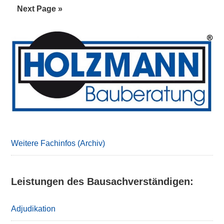
omitted
Go
Next Page »
to
Primary
Sidebar
Weitere Fachinfos (Archiv)
Leistungen des Bausachverständigen:
Adjudikation