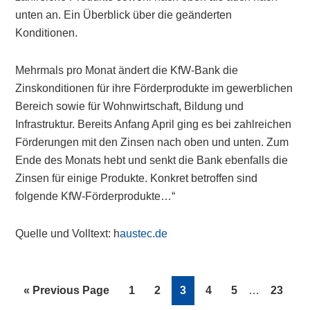
unten an. Ein Überblick über die geänderten
Konditionen.
Mehrmals pro Monat ändert die KfW-Bank die
Zinskonditionen für ihre Förderprodukte im gewerblichen
Bereich sowie für Wohnwirtschaft, Bildung und
Infrastruktur. Bereits Anfang April ging es bei zahlreichen
Förderungen mit den Zinsen nach oben und unten. Zum
Ende des Monats hebt und senkt die Bank ebenfalls die
Zinsen für einige Produkte. Konkret betroffen sind
folgende KfW-Förderprodukte…“
Quelle und Volltext: h
austec.de
Interim
Go
Page
Page
Page
Page
Page
Page
«
Previous Page
1
2
3
4
5
…
23
pages
to