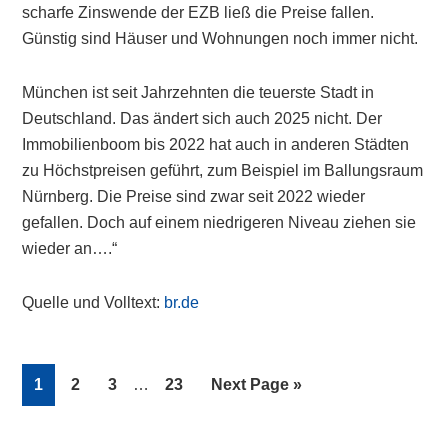
scharfe Zinswende der EZB ließ die Preise fallen.
Günstig sind Häuser und Wohnungen noch immer nicht.
München ist seit Jahrzehnten die teuerste Stadt in
Deutschland. Das ändert sich auch 2025 nicht. Der
Immobilienboom bis 2022 hat auch in anderen Städten
zu Höchstpreisen geführt, zum Beispiel im Ballungsraum
Nürnberg. Die Preise sind zwar seit 2022 wieder
gefallen. Doch auf einem niedrigeren Niveau ziehen sie
wieder an….“
Quelle und Volltext:
br.de
Interim
Page
Page
Page
Page
Go
1
2
3
…
23
Next Page »
pages
to
omitted
Primary