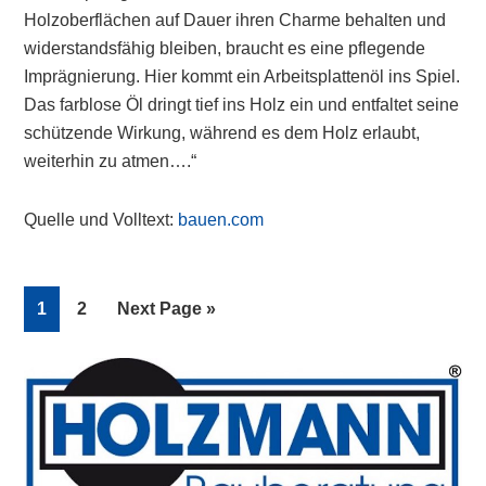
Holzoberflächen auf Dauer ihren Charme behalten und
widerstandsfähig bleiben, braucht es eine pflegende
Imprägnierung. Hier kommt ein Arbeitsplattenöl ins Spiel.
Das farblose Öl dringt tief ins Holz ein und entfaltet seine
schützende Wirkung, während es dem Holz erlaubt,
weiterhin zu atmen….“
Quelle und Volltext:
bauen.com
Page
Page
Go
1
2
Next Page »
to
Primary
Sidebar