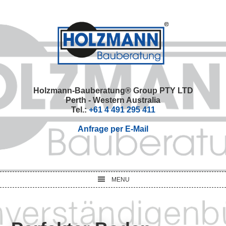
Skip
Skip
Skip
Skip
to
to
to
to
primary
main
primary
footer
navigation
content
sidebar
Holzmann-Bauberatung® Group PTY LTD
Perth - Western Australia
Tel.:
+61 4 491 295 411
Anfrage per E-Mail
MENU