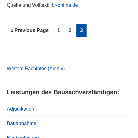
Quelle und Volltext:
ibr-online.de
Go
Page
Page
Page
«
Previous Page
1
2
3
to
Primary
Sidebar
Weitere Fachinfos (Archiv)
Leistungen des Bausachverständigen:
Adjudikation
Bauabnahme
Baubegleitung