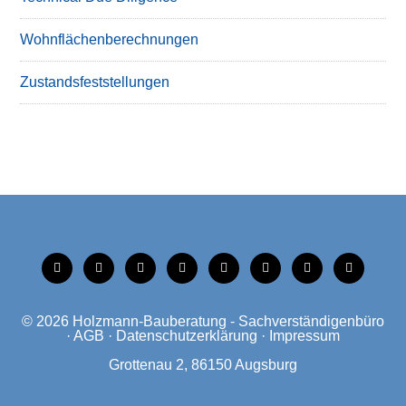
Wohnflächenberechnungen
Zustandsfeststellungen
tiktok
instagram
facebook
linkedin
xing
linkedin
mobile
mail
© 2026
Holzmann-Bauberatung - Sachverständigenbüro
·
AGB
·
Datenschutzerklärung
·
Impressum
Grottenau 2, 86150 Augsburg