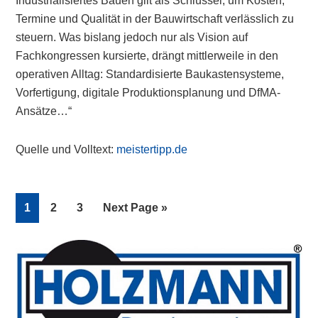
Industrialisiertes Bauen gilt als Schlüssel, um Kosten,
Termine und Qualität in der Bauwirtschaft verlässlich zu
steuern. Was bislang jedoch nur als Vision auf
Fachkongressen kursierte, drängt mittlerweile in den
operativen Alltag: Standardisierte Baukastensysteme,
Vorfertigung, digitale Produktionsplanung und DfMA-
Ansätze…“
Quelle und Volltext:
meistertipp.de
Page
Page
Page
Go
1
2
3
Next Page »
to
Primary
Sidebar