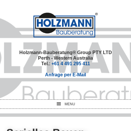
Skip
Skip
Skip
Skip
to
to
to
to
primary
main
primary
footer
navigation
content
sidebar
Holzmann-Bauberatung® Group PTY LTD
Perth - Western Australia
Tel.:
+61 4 491 295 411
Anfrage per E-Mail
MENU