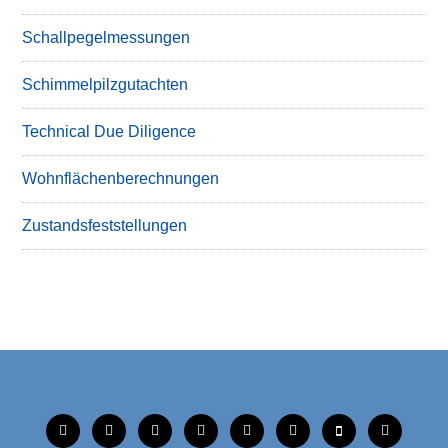
Schallpegelmessungen
Schimmelpilzgutachten
Technical Due Diligence
Wohnflächenberechnungen
Zustandsfeststellungen
tiktok
instagram
facebook
linkedin
xing
linkedin
mobile
mail