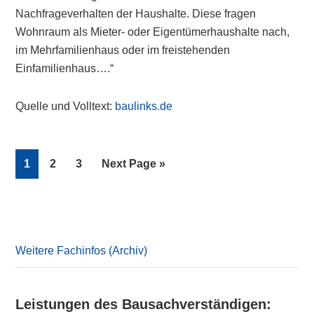
Nachfrageverhalten der Haushalte. Diese fragen
Wohnraum als Mieter- oder Eigentümerhaushalte nach,
im Mehrfamilienhaus oder im freistehenden
Einfamilienhaus….“
Quelle und Volltext:
baulinks.de
Page
Page
Page
Go
1
2
3
Next Page »
to
Primary
Sidebar
Weitere Fachinfos (Archiv)
Leistungen des Bausachverständigen: