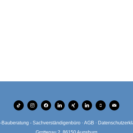
tiktok
instagram
facebook
linkedin
xing
linkedin
mobile
mail
Bauberatung - Sachverständigenbüro
·
AGB
·
Datenschutzerkl
Grottenau 2, 86150 Augsburg