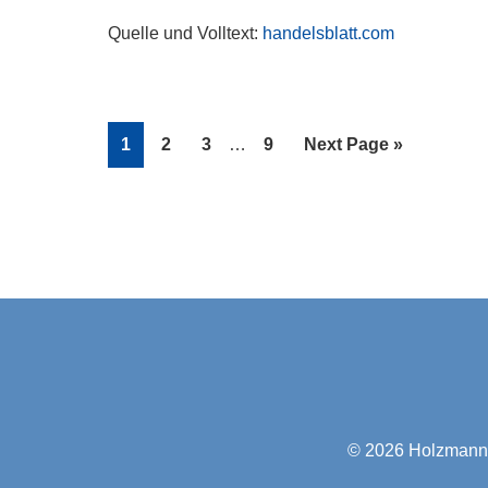
Quelle und Volltext:
handelsblatt.com
Interim
Page
Page
Page
Page
Go
1
2
3
…
9
Next Page »
pages
to
omitted
© 2026
Holzmann-