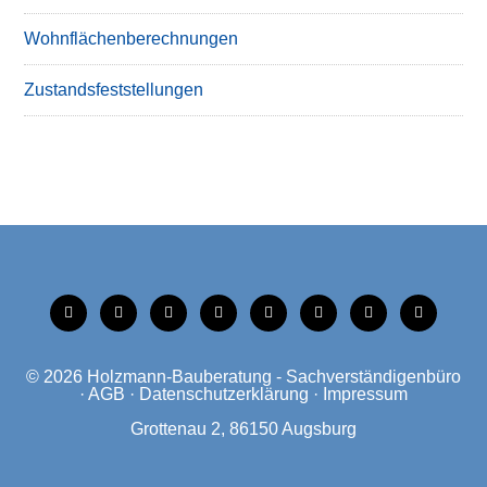
Wohnflächenberechnungen
Zustandsfeststellungen
tiktok
instagram
facebook
linkedin
xing
linkedin
mobile
mail
© 2026
Holzmann-Bauberatung - Sachverständigenbüro
·
AGB
·
Datenschutzerklärung
·
Impressum
Grottenau 2, 86150 Augsburg