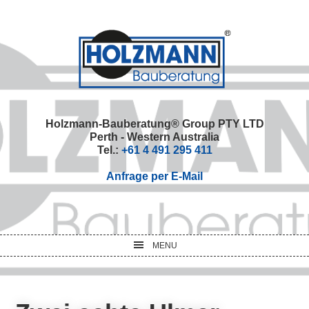
Skip
Skip
Skip
Skip
to
to
to
to
primary
main
primary
footer
navigation
content
sidebar
Holzmann-Bauberatung® Group PTY LTD
Perth - Western Australia
Tel.:
+61 4 491 295 411
Anfrage per E-Mail
MENU