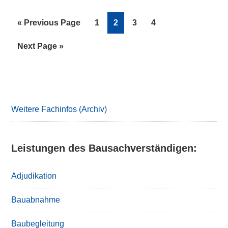
Go
Page
Page
Page
Page
«
Previous Page
1
2
3
4
to
Go
Next Page »
to
Primary
Sidebar
Weitere Fachinfos (Archiv)
Leistungen des Bausachverständigen:
Adjudikation
Bauabnahme
Baubegleitung