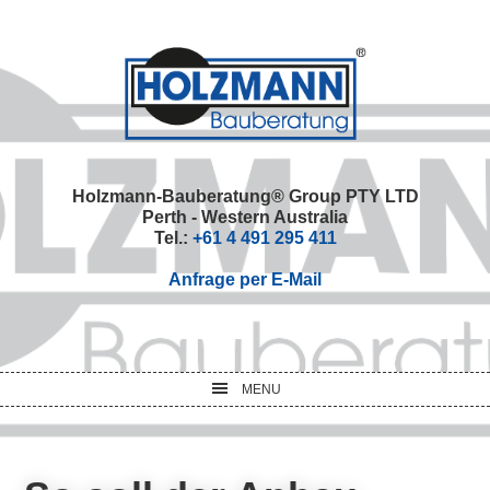
Skip
Skip
Skip
Skip
to
to
to
to
primary
main
primary
footer
navigation
content
sidebar
Holzmann-Bauberatung® Group PTY LTD
Perth - Western Australia
Tel.:
+61 4 491 295 411
Anfrage per E-Mail
MENU