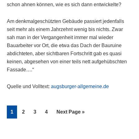
schon ahnen können, wie es sich dann entwickelte?
Am denkmalgeschützten Gebäude passiert jedenfalls
seit mehr als einem Jahrzehnt wenig bis nichts. Zwar
sah man in der Vergangenheit immer mal wieder
Bauarbeiter vor Ort, die etwa das Dach der Bauruine
abdichteten, aber sichtbaren Fortschritt gab es quasi
keinen, abgesehen von einer teils nett aufgehübschten
Fassade….“
Quelle und Volltext:
augsburger-allgemeine.de
Page
Page
Page
Page
Go
1
2
3
4
Next Page »
to
Primary