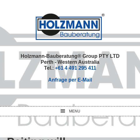
Skip
Skip
Skip
Skip
to
to
to
to
primary
main
primary
footer
navigation
content
sidebar
Holzmann-Bauberatung® Group PTY LTD
Perth - Western Australia
Tel.:
+61 4 491 295 411
Anfrage per E-Mail
MENU