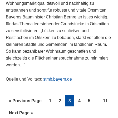
Wohnungsmarkt qualitätsvoll und nachhaltig zu
entspannen und sorgt für robuste und vitale Ortsmitten.
Bayerns Bauminister Christian Bernreiter ist es wichtig,
für das Thema leerstehender Grundstücke in Ortsmitten
zu sensibilisieren: „Lücken zu schließen und
Restflächen im Ortskern zu bebauen, stärkt vor allem die
kleineren Städte und Gemeinden im ländlichen Raum.
So kann bezahlbarer Wohnraum geschaffen und
gleichzeitig die Flächeninanspruchnahme zu minimiert
werden…“
Quelle und Volltext:
stmb.bayern.de
Interim
Go
Page
Page
Page
Page
Page
Page
«
Previous Page
1
2
3
4
5
…
11
pages
to
omitted
Go
Next Page »