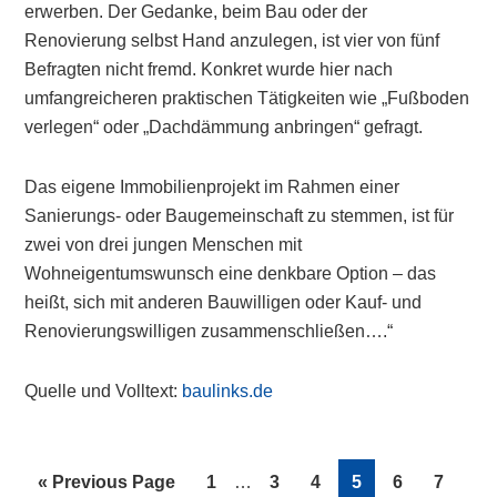
erwerben. Der Gedanke, beim Bau oder der
Renovierung selbst Hand anzulegen, ist vier von fünf
Befragten nicht fremd. Konkret wurde hier nach
umfangreicheren praktischen Tätigkeiten wie „Fußboden
verlegen“ oder „Dachdämmung anbringen“ gefragt.
Das eigene Immobilienprojekt im Rahmen einer
Sanierungs- oder Baugemeinschaft zu stemmen, ist für
zwei von drei jungen Menschen mit
Wohneigentumswunsch eine denkbare Option – das
heißt, sich mit anderen Bauwilligen oder Kauf- und
Renovierungswilligen zusammenschließen….“
Quelle und Volltext:
baulinks.de
Interim
Inter
Go
Page
Page
Page
Page
Page
Page
«
Previous Page
1
…
3
4
5
6
7