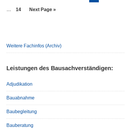
pages
page
to
omitted
omit
Page
Go
…
14
Next Page »
to
Primary
Sidebar
Weitere Fachinfos (Archiv)
Leistungen des Bausachverständigen:
Adjudikation
Bauabnahme
Baubegleitung
Bauberatung