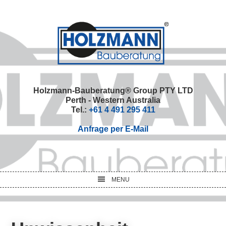
Skip
Skip
Skip
Skip
to
to
to
to
primary
main
primary
footer
navigation
content
sidebar
Holzmann-Bauberatung® Group PTY LTD
Perth - Western Australia
Tel.:
+61 4 491 295 411
Anfrage per E-Mail
MENU