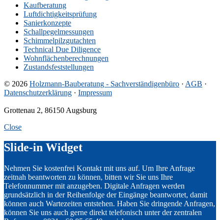
Kaufberatung
Luftdichtigkeitsprüfung
Sanierkonzepte
Schallpegelmessungen
Schimmelpilzgutachten
Technical Due Diligence
Wohnflächenberechnungen
Zustandsfeststellungen
© 2026
Holzmann-Bauberatung - Sachverständigenbüro
·
AGB
·
Datenschutzerklärung
·
Impressum
Grottenau 2, 86150 Augsburg
Close
Slide-in Widget
Nehmen Sie kostenfrei Kontakt mit uns auf. Um Ihre Anfrage
zeitnah beantworten zu können, bitten wir Sie uns Ihre
Telefonnummer mit anzugeben. Digitale Anfragen werden
grundsätzlich in der Reihenfolge der Eingänge beantwortet, damit
können auch Wartezeiten entstehen. Haben Sie dringende Anfragen,
können Sie uns auch gerne direkt telefonisch unter der zentralen