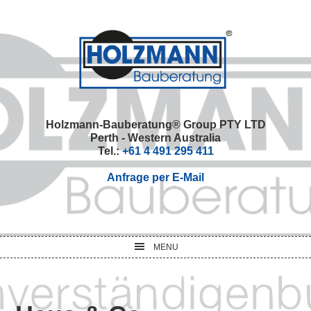
Skip
Skip
Skip
Skip
to
to
to
to
primary
main
primary
footer
navigation
content
sidebar
Holzmann-Bauberatung® Group PTY LTD
Perth - Western Australia
Tel.:
+61 4 491 295 411
Anfrage per E-Mail
MENU