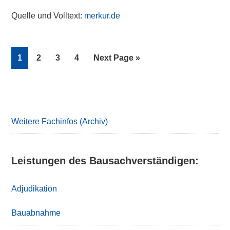
Quelle und Volltext:
merkur.de
Page
Page
Page
Page
Go
1
2
3
4
Next Page »
to
Primary
Sidebar
Weitere Fachinfos (Archiv)
Leistungen des Bausachverständigen:
Adjudikation
Bauabnahme