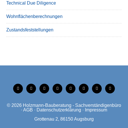
Technical Due Diligence
Wohnflächenberechnungen
Zustandsfeststellungen
tiktok
instagram
facebook
linkedin
xing
linkedin
mobile
mail
© 2026
Holzmann-Bauberatung - Sachverständigenbüro
·
AGB
·
Datenschutzerklärung
·
Impressum
Grottenau 2, 86150 Augsburg