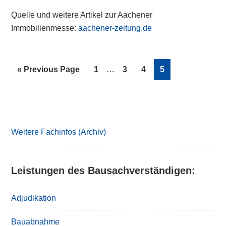
Quelle und weitere Artikel zur Aachener
Immobilienmesse:
aachener-zeitung.de
Interim
Go
Page
Page
Page
Page
«
Previous Page
1
…
3
4
5
pages
to
omitted
Primary
Sidebar
Weitere Fachinfos (Archiv)
Leistungen des Bausachverständigen:
Adjudikation
Bauabnahme