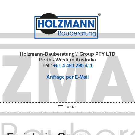
Skip
Skip
Skip
Skip
to
to
to
to
primary
main
primary
footer
navigation
content
sidebar
Holzmann-Bauberatung® Group PTY LTD
Perth - Western Australia
Tel.:
+61 4 491 295 411
Anfrage per E-Mail
MENU