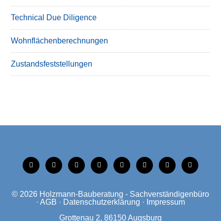
Technical Due Diligence
Wohnflächenberechnungen
Zustandsfeststellungen
tiktok
instagram
facebook
linkedin
xing
linkedin
mobile
mail
© 2026
Holzmann-Bauberatung - Sachverständigenbüro
·
AGB
·
Datenschutzerklärung
·
Impressum
Grottenau 2, 86150 Augsburg