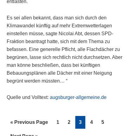
entlasten.
Es sei allen bekannt, dass man sich durch den
Klimawandel künftig auf mehr Extremwetterlagen
einstellen müsse, sagte Nicolai Abt, dessen SPD-
Fraktion beantragt hatte, sich mit dem Thema zu
befassen. Eine generelle Pflicht, alle Flachdächer zu
begrünen, lasse sich rechtlich nicht durchsetzen. Aber
man könne beschließen, dass bei künftigen
Bebauungsplänen alle Dächer mit einer Neigung
begrünt werden müssten… “
Quelle und Volltext:
augsburger-allgemeine.de
Go
Page
Page
Page
Page
Page
«
Previous Page
1
2
3
4
5
to
Go