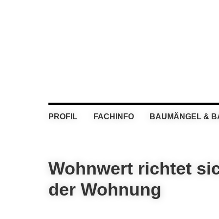
Skip
Skip
Skip
Skip
to
to
to
to
primary
main
primary
footer
navigation
content
sidebar
PROFIL
FACHINFO
BAUMÄNGEL & 
Wohnwert richtet si
der Wohnung