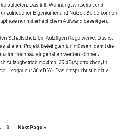
auftreten. Das trifft Wohnungswirtschaft und
k unzufriedener Eigentümer und Nutzer. Beide können
uphase nur mit erheblichem Aufwand beseitigen.
r den Schallschutz bei Aufzügen Regelwerke: Das ist
as alle am Projekt Beteiligten tun müssen, damit die
hutz im Hochbau eingehalten werden können.
h Aufzugbetrieb maximal 35 dB(A) erreichen, in
e – sogar nur 30 dB(A). Das entspricht subjektiv
nterim
e
Page
Go
…
8
Next Page »
ages
to