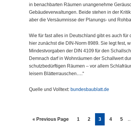
in benachbarten Räumen unangenehme Geräusche 
Gebäudeverwaltungen. Beide stehen in der Kriti
aber die Versäumnisse der Planungs- und Rohba
Wie für fast alles in Deutschland gibt es auch fü
hier zunächst die DIN-Norm 8989. Sie legt fest, w
Mindestvorgaben der DIN 4109 für den Schallsc
Demnach darf in Wohnräumen der Schallwert durc
schutzbedürftigen Räumen – vor allem Schlafräum
leisem Blätterrauschen….“
Quelle und Volltext:
bundesbaublatt.de
I
Go
Page
Page
Page
Page
Pag
«
Previous Page
1
2
3
4
5
p
to