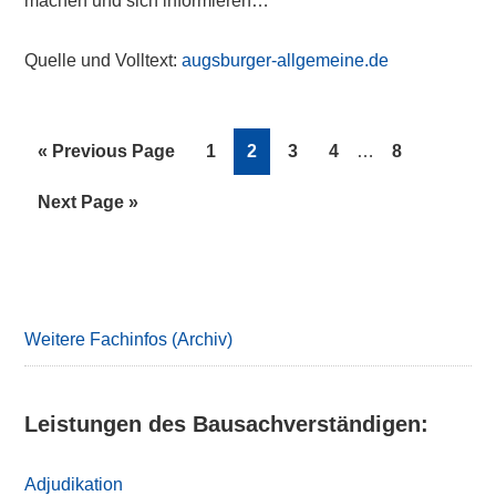
machen und sich informieren…“
Quelle und Volltext:
augsburger-allgemeine.de
Interim
Go
Page
Page
Page
Page
Page
«
Previous Page
1
2
3
4
…
8
pages
to
omitted
Go
Next Page »
to
Primary
Sidebar
Weitere Fachinfos (Archiv)
Leistungen des Bausachverständigen:
Adjudikation