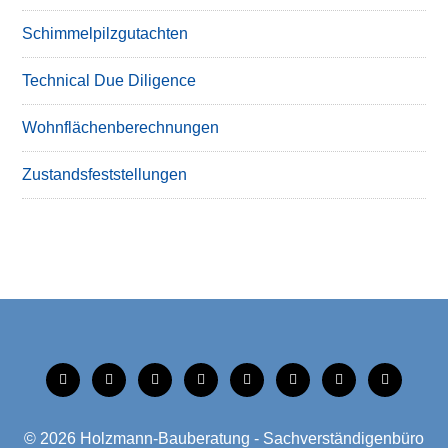
Schimmelpilzgutachten
Technical Due Diligence
Wohnflächenberechnungen
Zustandsfeststellungen
tiktok
instagram
facebook
linkedin
xing
linkedin
mobile
mail
© 2026
Holzmann-Bauberatung - Sachverständigenbüro