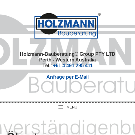
Skip
Skip
Skip
Skip
to
to
to
to
primary
main
primary
footer
navigation
content
sidebar
Holzmann-Bauberatung® Group PTY LTD
Perth - Western Australia
Tel.:
+61 4 491 295 411
Anfrage per E-Mail
MENU