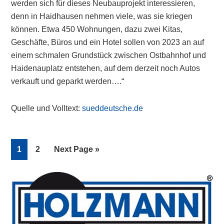
werden sich für dieses Neubauprojekt interessieren,
denn in Haidhausen nehmen viele, was sie kriegen
können. Etwa 450 Wohnungen, dazu zwei Kitas,
Geschäfte, Büros und ein Hotel sollen von 2023 an auf
einem schmalen Grundstück zwischen Ostbahnhof und
Haidenauplatz entstehen, auf dem derzeit noch Autos
verkauft und geparkt werden….“
Quelle und Volltext:
sueddeutsche.de
Page
Page
Go
1
2
Next Page »
to
Primary
Sidebar