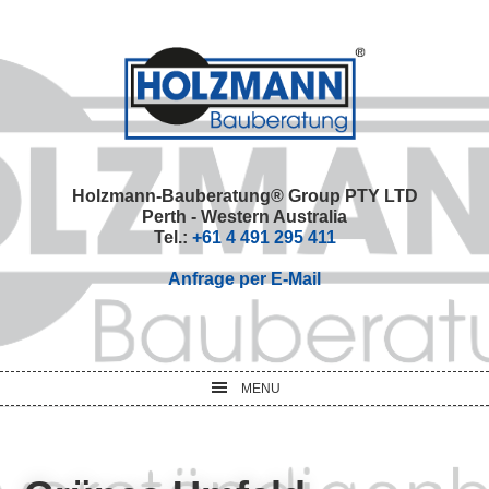
Skip
Skip
Skip
Skip
to
to
to
to
primary
main
primary
footer
navigation
content
sidebar
Holzmann-Bauberatung® Group PTY LTD
Perth - Western Australia
Tel.:
+61 4 491 295 411
Anfrage per E-Mail
MENU