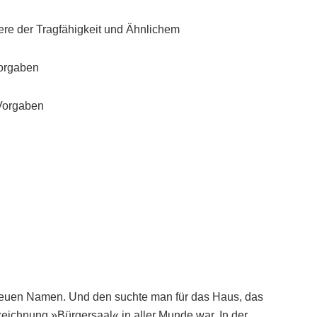
re der Tragfähigkeit und Ähnlichem
Vorgaben
 Vorgaben
neuen Namen. Und den suchte man für das Haus, das
zeichnung »Bürgersaal« in aller Munde war. In der