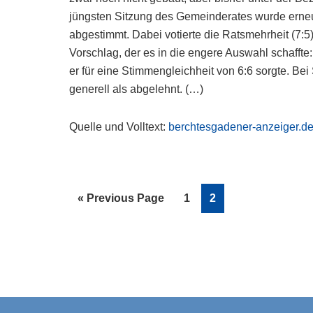
jüngsten Sitzung des Gemeinderates wurde erneu
abgestimmt. Dabei votierte die Ratsmehrheit (7:5
Vorschlag, der es in die engere Auswahl schafft
er für eine Stimmengleichheit von 6:6 sorgte. Bei
generell als abgelehnt. (…)
Quelle und Volltext:
berchtesgadener-anzeiger.d
Go
Page
Page
«
Previous Page
1
2
to