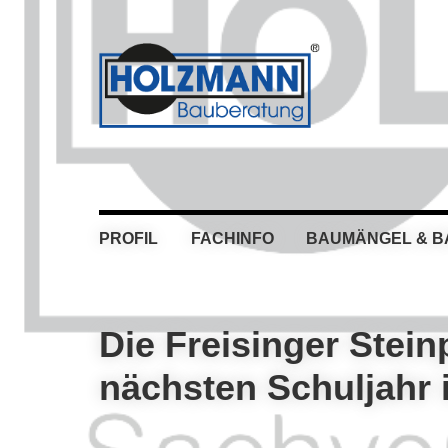
Skip
Skip
Skip
Skip
to
to
to
to
primary
main
primary
footer
navigation
content
sidebar
PROFIL
FACHINFO
BAUMÄNGEL & 
Die Freisinger Stei
nächsten Schuljahr 