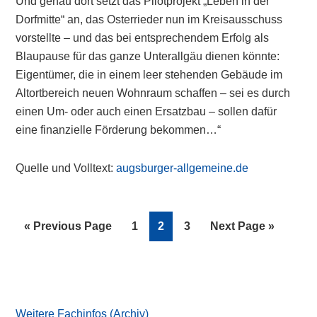
Und genau dort setzt das Pilotprojekt „Leben in der
Dorfmitte“ an, das Osterrieder nun im Kreisausschuss
vorstellte – und das bei entsprechendem Erfolg als
Blaupause für das ganze Unterallgäu dienen könnte:
Eigentümer, die in einem leer stehenden Gebäude im
Altortbereich neuen Wohnraum schaffen – sei es durch
einen Um- oder auch einen Ersatzbau – sollen dafür
eine finanzielle Förderung bekommen…“
Quelle und Volltext:
augsburger-allgemeine.de
Go
Page
Page
Page
Go
«
Previous Page
1
2
3
Next Page »
to
to
Primary
Sidebar
Weitere Fachinfos (Archiv)