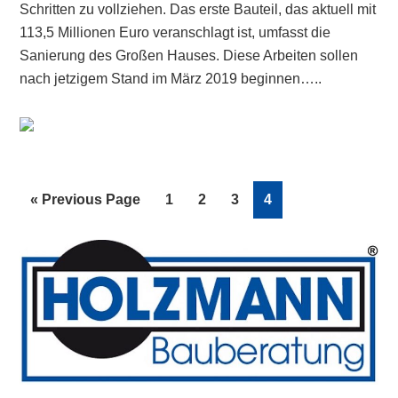
Schritten zu vollziehen. Das erste Bauteil, das aktuell mit
113,5 Millionen Euro veranschlagt ist, umfasst die
Sanierung des Großen Hauses. Diese Arbeiten sollen
nach jetzigem Stand im März 2019 beginnen…..
Go
Page
Page
Page
Page
«
Previous Page
1
2
3
4
to
Primary
Sidebar