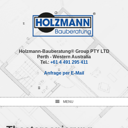
Skip
Skip
Skip
Skip
to
to
to
to
primary
main
primary
footer
navigation
content
sidebar
Holzmann-Bauberatung® Group PTY LTD
Perth - Western Australia
Tel.:
+61 4 491 295 411
Anfrage per E-Mail
MENU