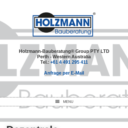
Skip
Skip
Skip
Skip
to
to
to
to
primary
main
primary
footer
navigation
content
sidebar
Holzmann-Bauberatung® Group PTY LTD
Perth - Western Australia
Tel.:
+61 4 491 295 411
Anfrage per E-Mail
MENU