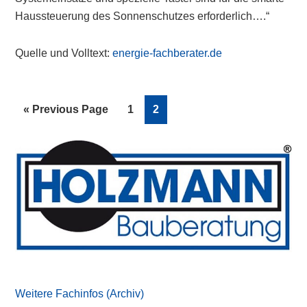
Haussteuerung des Sonnenschutzes erforderlich….“
Quelle und Volltext:
energie-fachberater.de
Go
Page
Page
«
Previous Page
1
2
to
Primary
Sidebar
Weitere Fachinfos (Archiv)