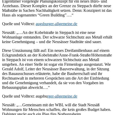
Eigentümer vorgelegte Planungskonzept für ein neues Büro- und
Ärztehaus. Dieser Komplex an der Grenze zu Steppach dürfte neue
Maßstäbe in Sachen Nachhaltigkeit setzen. Denn: Konzipiert ist das
Haus als sogenanntes “Green Building”….“
Quelle und Volltext:
augsburger-allgemeine.de
Neusäß: „…An der Kobelstraße in Steppach ist eine neue
Wohnanlage entstanden. Der schwarze Sichtschutz aus Metall erhält
keine Genehmigung – und die Neusässer Stadträte sind sauer.
Diese Umzäunung fällt auf: Ein neues Dreifamilienhaus auf einem
Eckgrundstück an der Kobelstraße/Anne-Frank-Straße/Höhenstraße
in Steppach ist von einem schwarzen Sichtschutz aus Metall
umgeben. An einer Stelle ist sogar ein Firmenlogo ausgestanzt. Wie
Gerald Adolf, Leiter der Neusässer Bauverwaltung, in der Sitzung
des Bauausschusses erläuterte, habe die Bauherrschaft und ihr
Rechtsanwalt in mehreren Gesprächen um die Art der Einfriedung
und die Genehmigung verhandelt, da sie von den Vorgaben im
Bebauungsplan abweicht….“
Quelle und Volltext: augsbu
rger-allgemeine.de
Neusäß: „…Gemeinsam mit der WBL will die Stadt Neusäß
Wohnungen für Menschen schaffen, die kein großes Budget haben.
Dahinter steckt auch ein Plan fürs Notburgaheim.