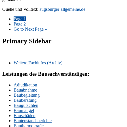
Quelle und Volltext:
augsburger-allgemeine.de
Page
1
Page
2
Go to
Next Page »
Primary Sidebar
Weitere Fachinfos (Archiv)
Leistungen des Bausachverständigen:
Adjudikation
Bauabnahme
Baubegleitung
Bauberatung
Baugutachten
Baumängel
Bauschäden
Bautenstandsberichte
Bauthermografie