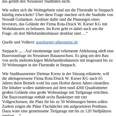
das gefällt den Neusässer Stadträten nicht.
Wie sollen sich die Wohngebiete rund um die Flurstraße in Steppach
künftig entwickeln? Über diese Frage machen sich die Stadträte von
Neusäß Gedanken. Auslöser dafür sind die Planungen eines
Investors, das Gelände der Firma Rota-Druck W. Kieser KG mit
Wohnhäusern zu bebauen. Im Kern geht es dabei auch um die
Frage, ob dort Mehrfamilienhäuser denkbar sind….“
Quelle und Volltext:
augsburger-allgemeine.de
Steppach: „…Auf einstimmige und vehemente Ablehnung stieß eine
Bauvoranfrage im Neusässer Bauausschuss. Es ging um den Bau
von sechs mehrstöckigen Mehrfamilienhäusern mit insgesamt bis zu
50 Wohnungen in der Flurstraße in Steppach.
Wie Stadtbaumeister Dietmar Krenz in der Sitzung erläuterte, will
die alteingesessene Firma Rota-Druck W. Kieser KG nach 65
Jahren ihren Betrieb wohl bis zum Herbst diesen Jahres einstellen.
Die Inhaber wollen stattdessen auf dem rund 4260 Quadratmeter
großen Gelände eine große Wohnanlage mit Tiefgarage errichten.
Die Bauvoranfrage enthält sechs Baukörper mit vier
Vollgeschossen, die Platz für bis zu 50 Wohnungen bieten sollen.
Zudem zeigen die Pläne Flachdächer mit aufgesetztem Penthaus.
Dazu wäre eine gemeinsame Tiefgarage mit bis zu 120 Stellplätzen
geplant….“