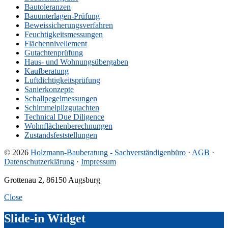
Bautoleranzen
Bauunterlagen-Prüfung
Beweissicherungsverfahren
Feuchtigkeitsmessungen
Flächennivellement
Gutachtenprüfung
Haus- und Wohnungsübergaben
Kaufberatung
Luftdichtigkeitsprüfung
Sanierkonzepte
Schallpegelmessungen
Schimmelpilzgutachten
Technical Due Diligence
Wohnflächenberechnungen
Zustandsfeststellungen
© 2026
Holzmann-Bauberatung - Sachverständigenbüro
·
AGB
·
Datenschutzerklärung
·
Impressum
Grottenau 2, 86150 Augsburg
Close
Slide-in Widget