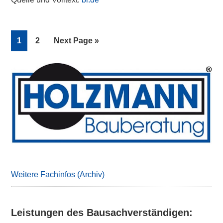
Page
Page
Go
1
2
Next Page »
to
Primary
Sidebar
Weitere Fachinfos (Archiv)
Leistungen des Bausachverständigen: