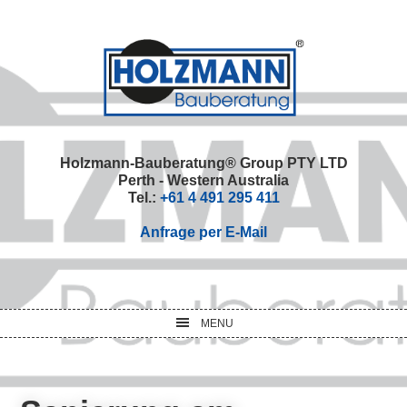
Skip
Skip
Skip
Skip
to
to
to
to
primary
main
primary
footer
navigation
content
sidebar
Holzmann-Bauberatung® Group PTY LTD
Perth - Western Australia
Tel.:
+61 4 491 295 411
Anfrage per E-Mail
MENU