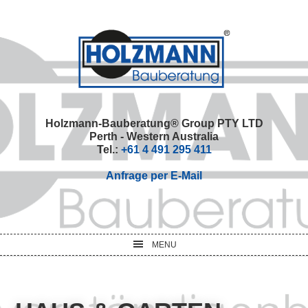
Skip
Skip
Skip
Skip
to
to
to
to
primary
main
primary
footer
navigation
content
sidebar
Holzmann-Bauberatung® Group PTY LTD
Perth - Western Australia
Tel.:
+61 4 491 295 411
Anfrage per E-Mail
MENU