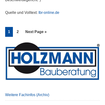
Quelle und Volltext:
Ibr-online.de
Page
Page
Go
1
2
Next Page »
to
Primary
Sidebar
Weitere Fachinfos (Archiv)