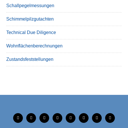
Schallpegelmessungen
Schimmelpilzgutachten
Technical Due Diligence
Wohnflächenberechnungen
Zustandsfeststellungen
tiktok
instagram
facebook
linkedin
xing
linkedin
mobile
mail