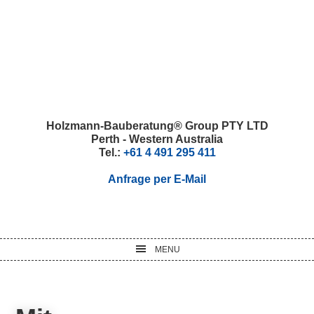
Skip
Skip
Skip
Skip
to
to
to
to
primary
main
primary
footer
navigation
content
sidebar
Holzmann-Bauberatung® Group PTY LTD
Perth - Western Australia
Tel.:
+61 4 491 295 411
Anfrage per E-Mail
MENU