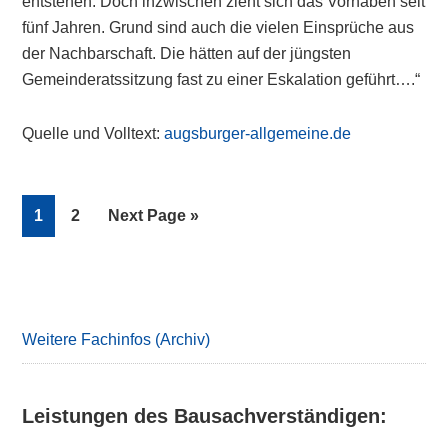
entstehen. Doch inzwischen zieht sich das Vorhaben seit
fünf Jahren. Grund sind auch die vielen Einsprüche aus
der Nachbarschaft. Die hätten auf der jüngsten
Gemeinderatssitzung fast zu einer Eskalation geführt….“
Quelle und Volltext:
augsburger-allgemeine.de
Page
Page
Go
1
2
Next Page »
to
Primary
Sidebar
Weitere Fachinfos (Archiv)
Leistungen des Bausachverständigen: