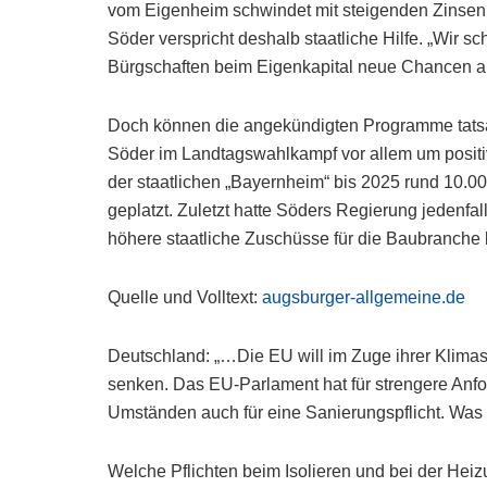
vom Eigenheim schwindet mit steigenden Zinsen u
Söder verspricht deshalb staatliche Hilfe. „Wir s
Bürgschaften beim Eigenkapital neue Chancen 
Doch können die angekündigten Programme tatsä
Söder im Landtagswahlkampf vor allem um positiv
der staatlichen „Bayernheim“ bis 2025 rund 10.
geplatzt. Zuletzt hatte Söders Regierung jedenf
höhere staatliche Zuschüsse für die Baubranch
Quelle und Volltext:
augsburger-allgemeine.de
Deutschland: „…Die EU will im Zuge ihrer Klima
senken. Das EU-Parlament hat für strengere Anf
Umständen auch für eine Sanierungspflicht. Was 
Welche Pflichten beim Isolieren und bei der Hei