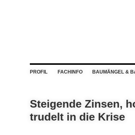
Skip
Skip
Skip
Skip
to
to
to
to
primary
main
primary
footer
navigation
content
sidebar
PROFIL
FACHINFO
BAUMÄNGEL & 
Steigende Zinsen, h
trudelt in die Krise