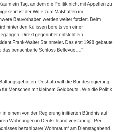
Kaum ein Tag, an dem die Politik nicht mit Appellen zu
Umgekehrt ist der Wille zum Maßhalten im
chwere Bauvorhaben werden weiter forciert. Beim
d hinter den Kulissen bereits von einer
gegangen. Direkt gegenüber entsteht ein
dent Frank-Walter Steinmeier. Das erst 1998 gebaute
o das benachbarte Schloss Bellevue….“
allungsgebieten. Deshalb will die Bundesregierung
ür Menschen mit kleinem Geldbeutel. Wie die Politik
h in einem von der Regierung initiierten Bündnis auf
aren Wohnungen in Deutschland verständigt. Per
„Bündnisses bezahlbarer Wohnraum“ am Dienstagabend