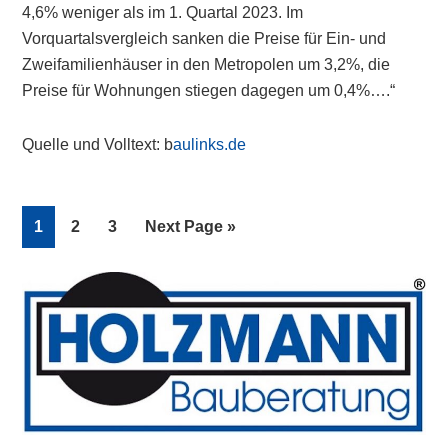
4,6% weniger als im 1. Quartal 2023. Im
Vorquartalsvergleich sanken die Preise für Ein- und
Zweifamilienhäuser in den Metropolen um 3,2%, die
Preise für Wohnungen stiegen dagegen um 0,4%….“
Quelle und Volltext: b
aulinks.de
Page
Page
Page
Go
1
2
3
Next Page »
to
Primary
Sidebar