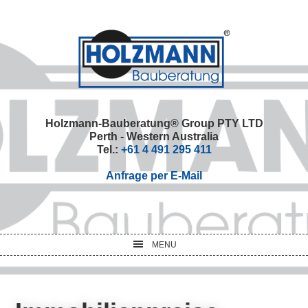
Skip
Skip
Skip
Skip
to
to
to
to
primary
main
primary
footer
navigation
content
sidebar
Holzmann-Bauberatung® Group PTY LTD
Perth - Western Australia
Tel.:
+61 4 491 295 411
Anfrage per E-Mail
MENU