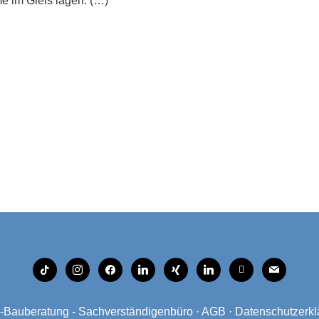
e im Gleis lagen. (…)
tiktok
instagram
facebook
linkedin
xing
linkedin
mobile
mail
Bauberatung - Sachverständigenbüro
·
AGB
·
Datenschutzerkl