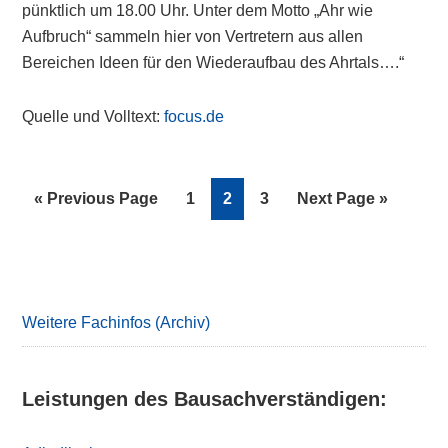
pünktlich um 18.00 Uhr. Unter dem Motto „Ahr wie
Aufbruch“ sammeln hier von Vertretern aus allen
Bereichen Ideen für den Wiederaufbau des Ahrtals….“
Quelle und Volltext:
focus.de
Go
Page
Page
Page
Go
«
Previous Page
1
2
3
Next Page »
to
to
Primary
Sidebar
Weitere Fachinfos (Archiv)
Leistungen des Bausachverständigen: