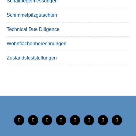
Schallpegelmessungen
Schimmelpilzgutachten
Technical Due Diligence
Wohnflächenberechnungen
Zustandsfeststellungen
tiktok
instagram
facebook
linkedin
xing
linkedin
mobile
mail