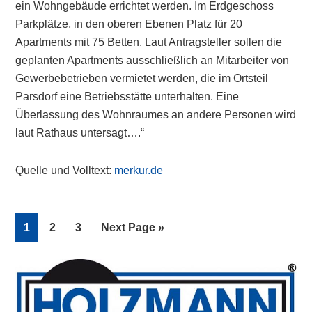
ein Wohngebäude errichtet werden. Im Erdgeschoss
Parkplätze, in den oberen Ebenen Platz für 20
Apartments mit 75 Betten. Laut Antragsteller sollen die
geplanten Apartments ausschließlich an Mitarbeiter von
Gewerbebetrieben vermietet werden, die im Ortsteil
Parsdorf eine Betriebsstätte unterhalten. Eine
Überlassung des Wohnraumes an andere Personen wird
laut Rathaus untersagt….“
Quelle und Volltext:
merkur.de
Page
Page
Page
Go
1
2
3
Next Page »
to
Primary
Sidebar