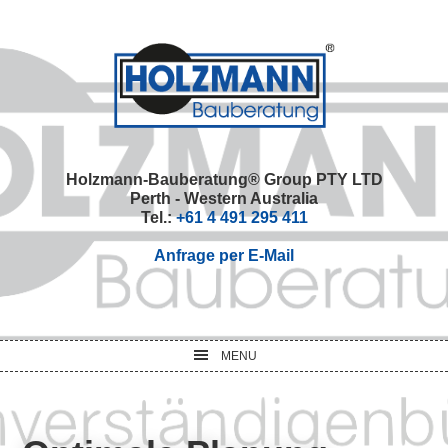
Skip
Skip
Skip
Skip
to
to
to
to
primary
main
primary
footer
navigation
content
sidebar
Holzmann-Bauberatung® Group PTY LTD
Perth - Western Australia
Tel.:
+61 4 491 295 411
Anfrage per E-Mail
MENU