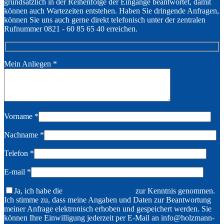
grundsätzlich in der Reihenfolge der Eingänge beantwortet, damit
können auch Wartezeiten entstehen. Haben Sie dringende Anfragen,
können Sie uns auch gerne direkt telefonisch unter der zentralen
Rufnummer 0821 - 60 85 65 40 erreichen.
Mein Anliegen
*
Vorname
*
Nachname
*
Telefon
*
E-mail
*
Ja, ich habe die
Datenschutzerklärung
zur Kenntnis genommen.
Ich stimme zu, dass meine Angaben und Daten zur Beantwortung
meiner Anfrage elektronisch erhoben und gespeichert werden. Sie
können Ihre Einwilligung jederzeit per E-Mail an info@holzmann-