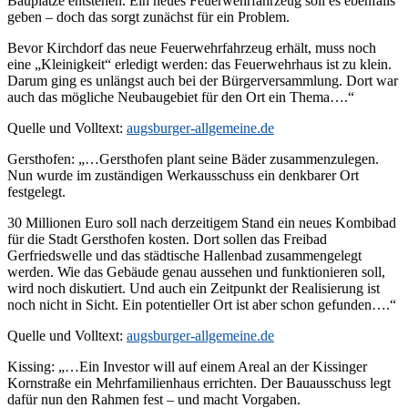
Bauplätze entstehen. Ein neues Feuerwehrfahrzeug soll es ebenfalls
geben – doch das sorgt zunächst für ein Problem.
Bevor Kirchdorf das neue Feuerwehrfahrzeug erhält, muss noch
eine „Kleinigkeit“ erledigt werden: das Feuerwehrhaus ist zu klein.
Darum ging es unlängst auch bei der Bürgerversammlung. Dort war
auch das mögliche Neubaugebiet für den Ort ein Thema….“
Quelle und Volltext:
augsburger-allgemeine.de
Gersthofen: „…Gersthofen plant seine Bäder zusammenzulegen.
Nun wurde im zuständigen Werkausschuss ein denkbarer Ort
festgelegt.
30 Millionen Euro soll nach derzeitigem Stand ein neues Kombibad
für die Stadt Gersthofen kosten. Dort sollen das Freibad
Gerfriedswelle und das städtische Hallenbad zusammengelegt
werden. Wie das Gebäude genau aussehen und funktionieren soll,
wird noch diskutiert. Und auch ein Zeitpunkt der Realisierung ist
noch nicht in Sicht. Ein potentieller Ort ist aber schon gefunden….“
Quelle und Volltext:
augsburger-allgemeine.de
Kissing: „…Ein Investor will auf einem Areal an der Kissinger
Kornstraße ein Mehrfamilienhaus errichten. Der Bauausschuss legt
dafür nun den Rahmen fest – und macht Vorgaben.