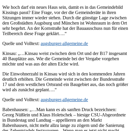
Wie hoch darf ein neues Haus sein, damit es in das Gemeindebild
Kissings passt? Eine Frage, vor der die Gemeinderäte in ihren
Sitzungen immer wieder stehen. Durch die günstige Lage zwischen
den Großstädten Augsburg und München ist Wohnraum in dem Ort
sehr begehrt. An der Kornstraße hat der Bauaauschuss nun für einen
Teilbereich diese Frage geklärt….“
Quelle und Volltext:
augsburger-allgemeine.de
Kinsau: „…Kinsau weist zwischen dem Ort und der B17 insgesamt
40 Bauplätze aus. Wie die Gemeinde bei der Vergabe vorgehen
möchte und was aus der alten Eiche wird.
Die Einwohnerzahl in Kinsau wird sich in den kommenden Jahren
deutlich erhöhen. Die Gemeinde weist zwischen der Bundesstraße
17 und dem westlichen Ortsrand ein Baugebiet aus, das noch größer
wird als zunächst geplant….“
Quelle und Volltext:
augsburger-allgemeine.de
Babenhausen: „…Man kann es als sanften Druck bezeichnen:
Georg Nüßlein und Klaus Holetschek – hiesige CSU-Abgeordnete
in Bundestag und Landtag – appellieren an den Markt
Babenhausen, nicht mehr allzu lange zu zögern und die Sanierung
des Zehentstadels festzuzurren. „Wenn man es jetzt nicht macht,