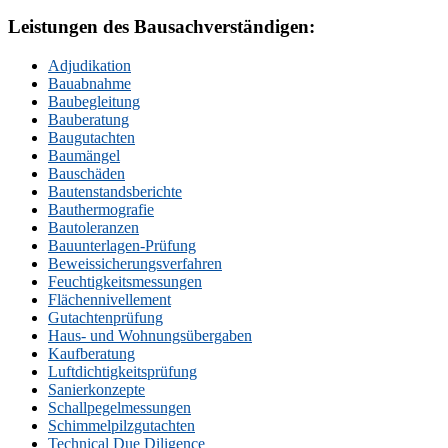
Leistungen des Bausachverständigen:
Adjudikation
Bauabnahme
Baubegleitung
Bauberatung
Baugutachten
Baumängel
Bauschäden
Bautenstandsberichte
Bauthermografie
Bautoleranzen
Bauunterlagen-Prüfung
Beweissicherungsverfahren
Feuchtigkeitsmessungen
Flächennivellement
Gutachtenprüfung
Haus- und Wohnungsübergaben
Kaufberatung
Luftdichtigkeitsprüfung
Sanierkonzepte
Schallpegelmessungen
Schimmelpilzgutachten
Technical Due Diligence