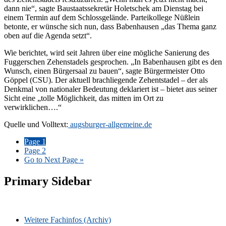
dann nie“, sagte Baustaatssekretär Holetschek am Dienstag bei
einem Termin auf dem Schlossgelände. Parteikollege Nüßlein
betonte, er wünsche sich nun, dass Babenhausen „das Thema ganz
oben auf die Agenda setzt“.
Wie berichtet, wird seit Jahren über eine mögliche Sanierung des
Fuggerschen Zehenstadels gesprochen. „In Babenhausen gibt es den
Wunsch, einen Bürgersaal zu bauen“, sagte Bürgermeister Otto
Göppel (CSU). Der aktuell brachliegende Zehentstadel – der als
Denkmal von nationaler Bedeutung deklariert ist – bietet aus seiner
Sicht eine „tolle Möglichkeit, das mitten im Ort zu
verwirklichen….“
Quelle und Volltext:
augsburger-allgemeine.de
Page
1
Page
2
Go to
Next Page »
Primary Sidebar
Weitere Fachinfos (Archiv)