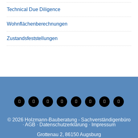
Technical Due Diligence
Wohnflächenberechnungen
Zustandsfeststellungen
tiktok
instagram
facebook
linkedin
xing
linkedin
mobile
mail
© 2026
Holzmann-Bauberatung - Sachverständigenbüro
·
AGB
·
Datenschutzerklärung
·
Impressum
Grottenau 2, 86150 Augsburg