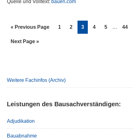
Quelle und Volltext:
bauen.com
Interim
Go
Page
Page
Page
Page
Page
Page
«
Previous Page
1
2
3
4
5
…
44
pages
to
omitted
Go
Next Page »
to
Primary
Sidebar
Weitere Fachinfos (Archiv)
Leistungen des Bausachverständigen:
Adjudikation
Bauabnahme