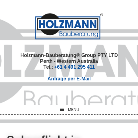
Skip
Skip
Skip
Skip
to
to
to
to
primary
main
primary
footer
navigation
content
sidebar
Holzmann-Bauberatung® Group PTY LTD
Perth - Western Australia
Tel.:
+61 4 491 295 411
Anfrage per E-Mail
MENU