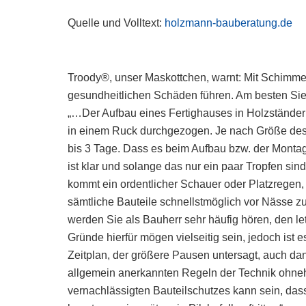
Quelle und Volltext:
holzmann-bauberatung.de
Troody®, unser Maskottchen, warnt: Mit Schimmel
gesundheitlichen Schäden führen. Am besten Sie 
„…Der Aufbau eines Fertighauses in Holzständer
in einem Ruck durchgezogen. Je nach Größe des H
bis 3 Tage. Dass es beim Aufbau bzw. der Montag
ist klar und solange das nur ein paar Tropfen si
kommt ein ordentlicher Schauer oder Platzregen
sämtliche Bauteile schnellstmöglich vor Nässe zu
werden Sie als Bauherr sehr häufig hören, den letz
Gründe hierfür mögen vielseitig sein, jedoch ist e
Zeitplan, der größere Pausen untersagt, auch da
allgemein anerkannten Regeln der Technik ohneh
vernachlässigten Bauteilschutzes kann sein, dass