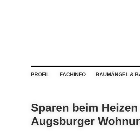
Skip
Skip
Skip
Skip
to
to
to
to
primary
main
primary
footer
navigation
content
sidebar
PROFIL
FACHINFO
BAUMÄNGEL & 
Sparen beim Heizen 
Augsburger Wohnu