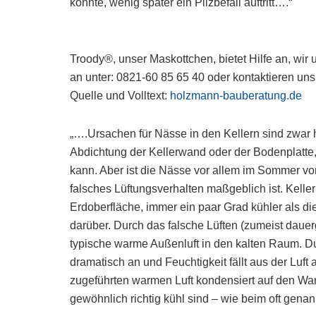
konnte, wenig später ein Pilzbefall auftritt….“
Troody®, unser Maskottchen, bietet Hilfe an, wir 
an unter: 0821-60 85 65 40 oder kontaktieren un
Quelle und Volltext:
holzmann-bauberatung.de
„….Ursachen für Nässe in den Kellern sind zwar h
Abdichtung der Kellerwand oder der Bodenplatte
kann. Aber ist die Nässe vor allem im Sommer vo
falsches Lüftungsverhalten maßgeblich ist. Kelle
Erdoberfläche, immer ein paar Grad kühler als d
darüber. Durch das falsche Lüften (zumeist daue
typische warme Außenluft in den kalten Raum. Dur
dramatisch an und Feuchtigkeit fällt aus der Luft
zugeführten warmen Luft kondensiert auf den Wa
gewöhnlich richtig kühl sind – wie beim oft ge