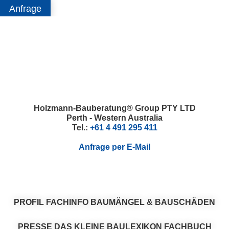
Anfrage
Skip
Skip
Skip
Skip
to
to
to
to
primary
main
primary
footer
navigation
content
sidebar
Holzmann-Bauberatung® Group PTY LTD
Perth - Western Australia
Tel.:
+61 4 491 295 411
Anfrage per E-Mail
PROFIL
FACHINFO
BAUMÄNGEL & BAUSCHÄDEN
PRESSE
DAS KLEINE BAULEXIKON
FACHBUCH