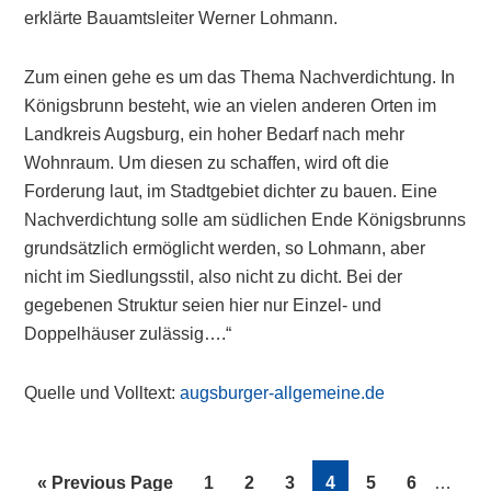
erklärte Bauamtsleiter Werner Lohmann.
Zum einen gehe es um das Thema Nachverdichtung. In
Königsbrunn besteht, wie an vielen anderen Orten im
Landkreis Augsburg, ein hoher Bedarf nach mehr
Wohnraum. Um diesen zu schaffen, wird oft die
Forderung laut, im Stadtgebiet dichter zu bauen. Eine
Nachverdichtung solle am südlichen Ende Königsbrunns
grundsätzlich ermöglicht werden, so Lohmann, aber
nicht im Siedlungsstil, also nicht zu dicht. Bei der
gegebenen Struktur seien hier nur Einzel- und
Doppelhäuser zulässig….“
Quelle und Volltext:
augsburger-allgemeine.de
Interim
Go
Page
Page
Page
Page
Page
Page
«
Previous Page
1
2
3
4
5
6
…