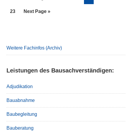
pages
to
omitted
Page
Go
23
Next Page »
to
Primary
Sidebar
Weitere Fachinfos (Archiv)
Leistungen des Bausachverständigen:
Adjudikation
Bauabnahme
Baubegleitung
Bauberatung