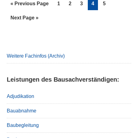
Go
Page
Page
Page
Page
Page
«
Previous Page
1
2
3
4
5
to
Go
Next Page »
to
Primary
Sidebar
Weitere Fachinfos (Archiv)
Leistungen des Bausachverständigen:
Adjudikation
Bauabnahme
Baubegleitung