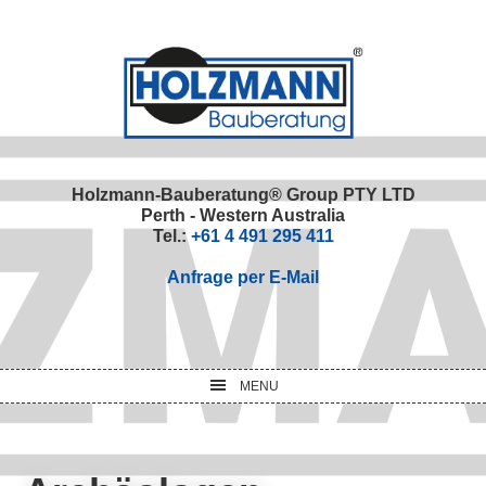
Skip
Skip
Skip
Skip
to
to
to
to
primary
main
primary
footer
navigation
content
sidebar
Holzmann-Bauberatung® Group PTY LTD
Perth - Western Australia
Tel.:
+61 4 491 295 411
Anfrage per E-Mail
MENU