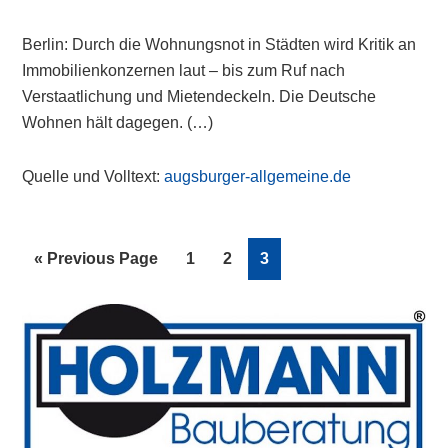
Berlin: Durch die Wohnungsnot in Städten wird Kritik an
Immobilienkonzernen laut – bis zum Ruf nach
Verstaatlichung und Mietendeckeln. Die Deutsche
Wohnen hält dagegen. (…)
Quelle und Volltext:
augsburger-allgemeine.de
Go
Page
Page
Page
«
Previous Page
1
2
3
to
Primary
Sidebar