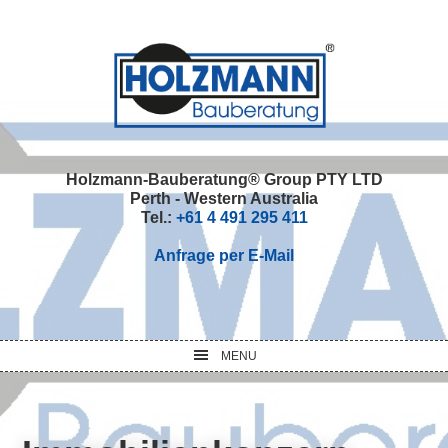
Skip
Skip
Skip
Skip
to
to
to
to
primary
main
primary
footer
navigation
content
sidebar
Holzmann-Bauberatung® Group PTY LTD
Perth - Western Australia
Tel.:
+61 4 491 295 411
Anfrage per E-Mail
MENU