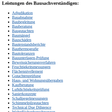
Leistungen des Bausachverständigen:
Adjudikation
Bauabnahme
Baubegleitung
Bauberatung
Baugutachten
Baumängel
Bauschäden
Bautenstandsberichte
Bauthermografie
Bautoleranzen
Bauunterlagen-Prüfung
Beweissicherungsverfahren
Feuchtigkeitsmessungen
Flächennivellement
Gutachtenprüfung
Haus- und Wohnungsübergaben
Kaufberatung
Luftdichtigkeitsprüfung
Sanierkonzepte
Schallpegelmessungen
Schimmelpilzgutachten
Technical Due Diligence
Wohnflächenberechnungen