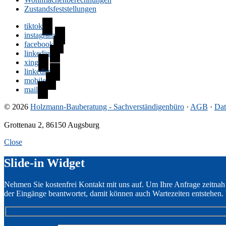
Zustandsfeststellungen
tiktok
instagram
facebook
linkedin
xing
linkedin
mobile
mail
© 2026
Holzmann-Bauberatung - Sachverständigenbüro
·
AGB
·
Dat
Grottenau 2, 86150 Augsburg
Close
Slide-in Widget
Nehmen Sie kostenfrei Kontakt mit uns auf. Um Ihre Anfrage zeitnah
der Eingänge beantwortet, damit können auch Wartezeiten entstehen. 