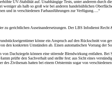
erhöhte UV-Stabilität auf. Unabhängige Tests, unter anderem durch die 
i weniger als halb so groß wie bei anderen handelsüblichen Oberfläch
ektionen und in verschiedenen Farbausführungen zur Verfügung….“
 zu gerichtlichen Auseinandersetzungen. Der LBS Infodienst Recht &
undstückseigentümer könne ein Anspruch auf den Rückschnitt von gesc
r von den konkreten Umständen ab. Einen automatischen Vorrang der So
von Dachziegeln können eine störende Blendwirkung entfalten. Bei S
 Hamm prüfte den Sachverhalt und stellte fest: aus Sicht eines verstä
er des Zivilsenats hatten bei einem Ortstermin sogar von verschiedene