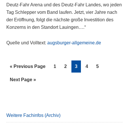
Deutz-Fahr Arena und des Deutz-Fahr Landes, wo jeden
Tag Schlepper vom Band laufen. Jetzt, vier Jahre nach
der Eröffnung, folgt die nächste große Investition des
Konzerns in den Standort Lauingen….“
Quelle und Volltext:
augsburger-allgemeine.de
Go
Page
Page
Page
Page
Page
«
Previous Page
1
2
3
4
5
to
Go
Next Page »
to
Primary
Sidebar
Weitere Fachinfos (Archiv)