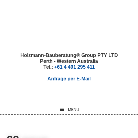
Skip
Skip
Skip
Skip
to
to
to
to
primary
main
primary
footer
navigation
content
sidebar
Holzmann-Bauberatung® Group PTY LTD
Perth - Western Australia
Tel.:
+61 4 491 295 411
Anfrage per E-Mail
MENU