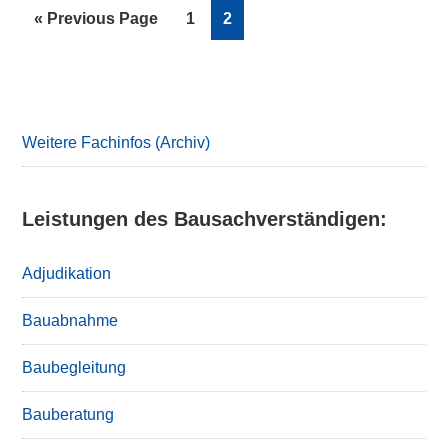
Go
Page
Page
«
Previous Page
1
2
to
Primary
Sidebar
Weitere Fachinfos (Archiv)
Leistungen des Bausachverständigen:
Adjudikation
Bauabnahme
Baubegleitung
Bauberatung