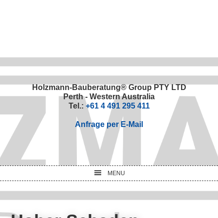
Skip
Skip
Skip
Skip
to
to
to
to
primary
main
primary
footer
navigation
content
sidebar
Holzmann-Bauberatung® Group PTY LTD
Perth - Western Australia
Tel.:
+61 4 491 295 411
Anfrage per E-Mail
MENU