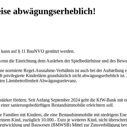
ise abwägungserheblich!
it” kann auf § 11 BauNVO gestützt werden.
wenn die Einrichtung dem Ausleben der Spielbedürfnisse und des Bew
 normierte Regel-Ausnahme-Verhältnis ist auch bei der Aufstellung ei
 privilegierte Kinderlärm grundsätzlich nicht abwägungserheblich ist.
nden Lärmbetroffenheit Abwägungsrelevanz.
ärker fördern. Seit Anfang September 2024 geht die KfW-Bank mit ei
iner sanierungsbedürftigen Bestandsimmobilie erleichtern soll.
Familien mit Kindern, die eine Bestandsimmobilie mit niedrigem Energ
inem Kind, zuzüglich 10.000.- Euro je weiteres Kind, nicht überschre
entwicklung und Bauwesen (BMWSB) Mittel zur Zinsverbilligung bere