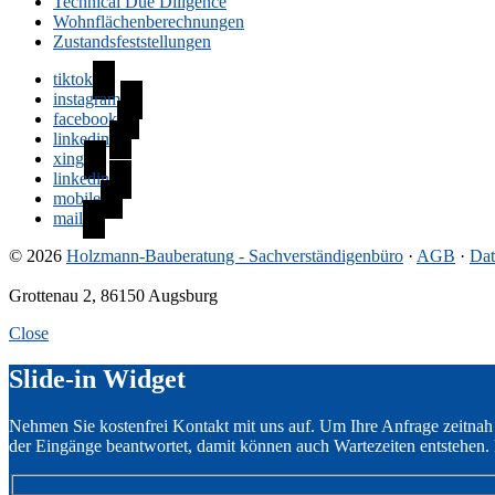
Technical Due Diligence
Wohnflächenberechnungen
Zustandsfeststellungen
tiktok
instagram
facebook
linkedin
xing
linkedin
mobile
mail
© 2026
Holzmann-Bauberatung - Sachverständigenbüro
·
AGB
·
Dat
Grottenau 2, 86150 Augsburg
Close
Slide-in Widget
Nehmen Sie kostenfrei Kontakt mit uns auf. Um Ihre Anfrage zeitnah
der Eingänge beantwortet, damit können auch Wartezeiten entstehen. 