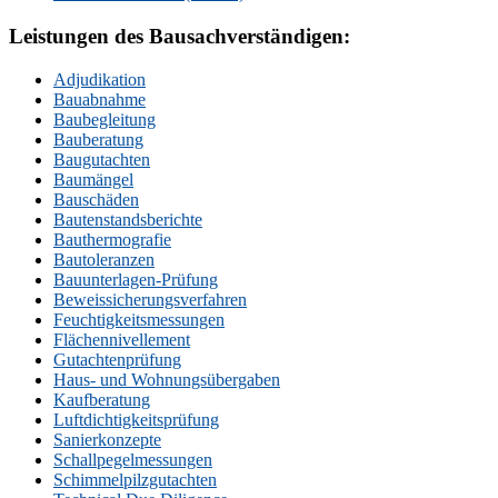
Leistungen des Bausachverständigen:
Adjudikation
Bauabnahme
Baubegleitung
Bauberatung
Baugutachten
Baumängel
Bauschäden
Bautenstandsberichte
Bauthermografie
Bautoleranzen
Bauunterlagen-Prüfung
Beweissicherungsverfahren
Feuchtigkeitsmessungen
Flächennivellement
Gutachtenprüfung
Haus- und Wohnungsübergaben
Kaufberatung
Luftdichtigkeitsprüfung
Sanierkonzepte
Schallpegelmessungen
Schimmelpilzgutachten