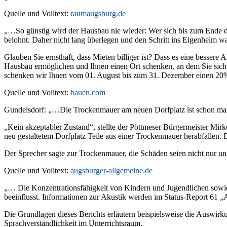
Quelle und Volltext:
raumaugsburg.de
„…So günstig wird der Hausbau nie wieder: Wer sich bis zum Ende d
belohnt. Daher nicht lang überlegen und den Schritt ins Eigenheim w
Glauben Sie ernsthaft, dass Mieten billiger ist? Dass es eine besser
Hausbau ermöglichen und Ihnen einen Ort schenken, an dem Sie sich 
schenken wir Ihnen vom 01. August bis zum 31. Dezember einen 20
Quelle und Volltext:
bauen.com
Gundelsdorf: „…Die Trockenmauer am neuen Dorfplatz ist schon marod
„Kein akzeptabler Zustand“, stellte der Pöttmeser Bürgermeister Mirk
neu gestaltetem Dorfplatz Teile aus einer Trockenmauer herabfallen
Der Sprecher sagte zur Trockenmauer, die Schäden seien nicht nur un
Quelle und Volltext:
augsburger-allgemeine.de
„… Die Konzentrationsfähigkeit von Kindern und Jugendlichen sowie
beeinflusst. Informationen zur Akustik werden im Status-Report 61 
Die Grundlagen dieses Berichts erläutern beispielsweise die Auswir
Sprachverständlichkeit im Unterrichtsraum.