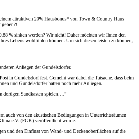
mit einem attraktiven 20% Hausbonus* von Town & Country Haus
t geben?!
uf 0,88 % sinken werden? Wir nicht! Daher möchten wir Ihnen den
Ihres Lebens wohlfühlen können. Um sich diesen leisten zu können,
anderen Anliegen der Gundelsdorfer.
Post in Gundelsdorf fest. Gemeint war dabei die Tatsache, dass beim
innen und Gundelsdorfer hatten noch mehr Anliegen.
im dortigen Sandkasten spielen….“
ern auch von den akustischen Bedingungen in Unterrichtsräumen
lima e.V. (FGK) veröffentlicht wurde.
ungen und den Einfluss von Wand- und Deckenoberflächen auf die