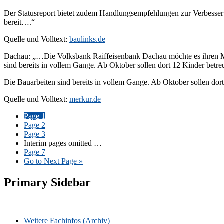
Der Statusreport bietet zudem Handlungsempfehlungen zur Verbesser
bereit….“
Quelle und Volltext:
baulinks.de
Dachau: „…Die Volksbank Raiffeisenbank Dachau möchte es ihren Mitar
sind bereits in vollem Gange. Ab Oktober sollen dort 12 Kinder betreu
Die Bauarbeiten sind bereits in vollem Gange. Ab Oktober sollen dort
Quelle und Volltext:
merkur.de
Page
1
Page
2
Page
3
Interim pages omitted
…
Page
7
Go to
Next Page »
Primary Sidebar
Weitere Fachinfos (Archiv)