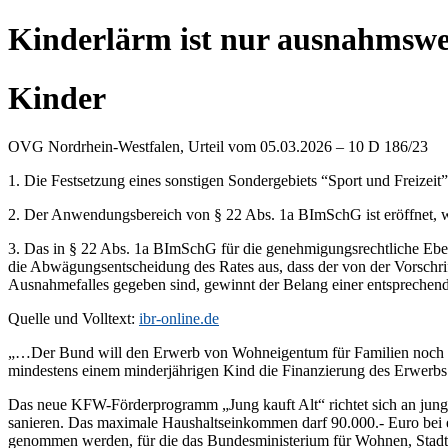
Kinderlärm ist nur ausnahmswe
Kinder
OVG Nordrhein-Westfalen, Urteil vom 05.03.2026 – 10 D 186/23
1. Die Festsetzung eines sonstigen Sondergebiets “Sport und Freize
2. Der Anwendungsbereich von § 22 Abs. 1a BImSchG ist eröffnet, 
3. Das in § 22 Abs. 1a BImSchG für die genehmigungsrechtliche Ebene
die Abwägungsentscheidung des Rates aus, dass der von der Vorschrift
Ausnahmefalles gegeben sind, gewinnt der Belang einer entspreche
Quelle und Volltext:
ibr-online.de
„…Der Bund will den Erwerb von Wohneigentum für Familien noch st
mindestens einem minderjährigen Kind die Finanzierung des Erwerbs e
Das neue KFW-Förderprogramm „Jung kauft Alt“ richtet sich an junge 
sanieren. Das maximale Haushaltseinkommen darf 90.000.- Euro bei e
genommen werden, für die das Bundesministerium für Wohnen, Stadt