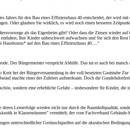
es Jahres für den Bau eines Effizienzhaus 40 entscheidet, der wird 
agen. Oder glauben Sie wirklich, es wird noch einen besseren Zeitpunk
e Altersvorsorge als das Eigenheim gibt? Oder dass die Zinsen wieder a
entfalten, Ihre Kinder unbeschwert aufwachsen und Sie sich den Rest 
% Hausbonus* auf den Bau eines Effizienzhaus 40….“
e. Der Bürgermeister verspricht Abhilfe. Das tut er auch bei manch 
o Ketz bei der Bürgerversammlung in der voll besetzten Gaststube Zur 
. Darauf machte einer der Zuhörer aufmerksam. Doch die Gundelsdorfer
schön, sondern eine erhebliche Gefahr – insbesondere für Kinder, die 
 deren Lernerfolge werden nicht nur durch die Raumluftqualität, sond
„Akustik in Klassenräumen” vermittelt, der vom Fachverband Gebäude-K
kungen unterschiedlicher Geräuschquellen auf die akustischen Beding