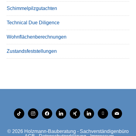
Schimmelpilzgutachten
Technical Due Diligence
Wohnflächenberechnungen
Zustandsfeststellungen
tiktok
instagram
facebook
linkedin
xing
linkedin
mobile
mail
© 2026
Holzmann-Bauberatung - Sachverständigenbüro