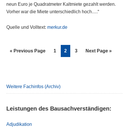
neun Euro je Quadratmeter Kaltmiete gezahlt werden.
Vorher war die Miete unterschiedlich hoch….“
Quelle und Volltext:
merkur.de
Go
Page
Page
Page
Go
«
Previous Page
1
2
3
Next Page »
to
to
Primary
Sidebar
Weitere Fachinfos (Archiv)
Leistungen des Bausachverständigen:
Adjudikation