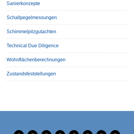
Sanierkonzepte
Schallpegelmessungen
Schimmelpilzgutachten
Technical Due Diligence
Wohnflächenberechnungen
Zustandsfeststellungen
tiktok
instagram
facebook
linkedin
xing
linkedin
mobile
mail