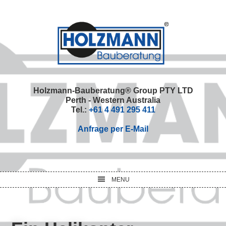
Skip
Skip
Skip
Skip
to
to
to
to
primary
main
primary
footer
navigation
content
sidebar
Holzmann-Bauberatung® Group PTY LTD
Perth - Western Australia
Tel.:
+61 4 491 295 411
Anfrage per E-Mail
MENU