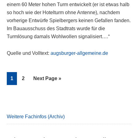
einem 60 Meter hohen Turm entwickelt (er ist etwas halb
so hoch wie der Hotelturm ohne Antenne), nachdem
vorherige Entwürfe Spielbergers keinen Gefallen fanden.
Im Bauausschuss des Stadtrats wurde für die
Turmlösung damals Wohlwollen signalisiert….“
Quelle und Volltext:
augsburger-allgemeine.de
Page
Page
Go
1
2
Next Page »
to
Primary
Sidebar
Weitere Fachinfos (Archiv)