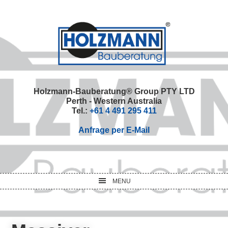
Skip
Skip
Skip
Skip
to
to
to
to
primary
main
primary
footer
navigation
content
sidebar
Holzmann-Bauberatung® Group PTY LTD
Perth - Western Australia
Tel.:
+61 4 491 295 411
Anfrage per E-Mail
MENU