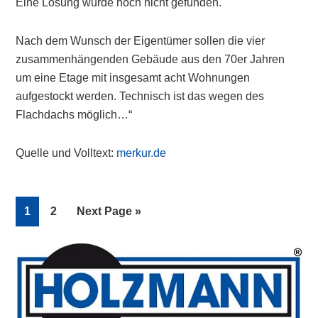
Eine Lösung wurde noch nicht gefunden.
Nach dem Wunsch der Eigentümer sollen die vier
zusammenhängenden Gebäude aus den 70er Jahren
um eine Etage mit insgesamt acht Wohnungen
aufgestockt werden. Technisch ist das wegen des
Flachdachs möglich…“
Quelle und Volltext:
merkur.de
Page
Page
Go
1
2
Next Page »
to
Primary
Sidebar