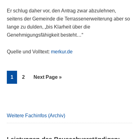
Er schlug daher vor, den Antrag zwar abzulehnen,
seitens der Gemeinde die Terrassenerweiterung aber so
lange zu dulden, „bis Klarheit über die
Genehmigungsfähigkeit besteht…“
Quelle und Volltext:
merkur.de
Page
Page
Go
1
2
Next Page »
to
Primary
Sidebar
Weitere Fachinfos (Archiv)