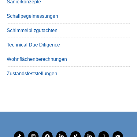
Sanierkonzepte
Schallpegelmessungen
Schimmelpilzgutachten
Technical Due Diligence
Wohnflächenberechnungen
Zustandsfeststellungen
tiktok
instagram
facebook
linkedin
xing
linkedin
mobile
mail